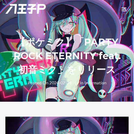
【ポケミク】「PARTY
ROCK ETERNITY feat.
初音ミク」をリリース
Posted On
2024-02-24
In
Information