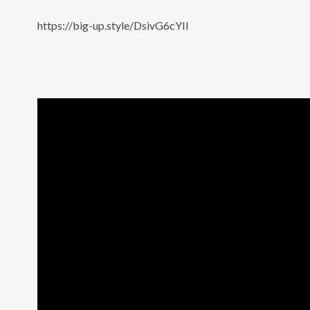
https://big-up.style/DsivG6cYIl