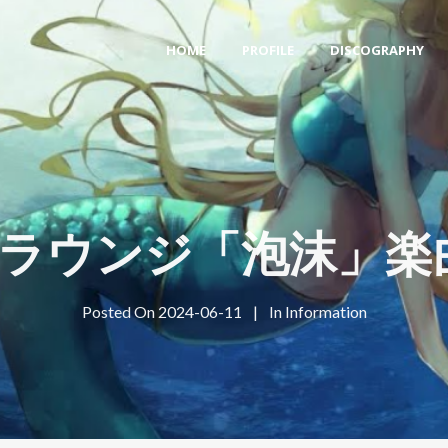
HOME
PROFILE
DISCOGRAPHY
Aラウンジ「泡沫」楽
Posted On
2024-06-11
In
Information