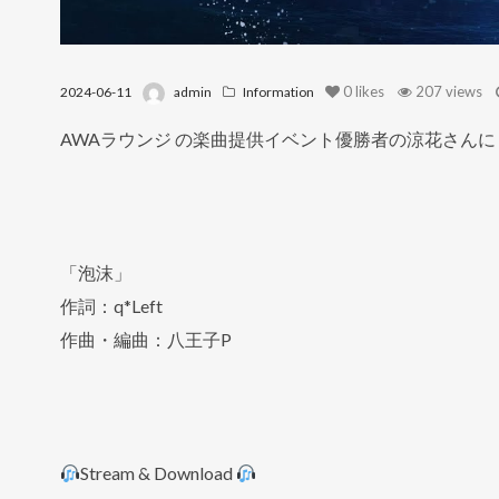
0
likes
207 views
2024-06-11
admin
Information
AWAラウンジ の楽曲提供イベント優勝者の涼花さん
「泡沫」
作詞：q*Left
作曲・編曲：八王子P
Stream & Download